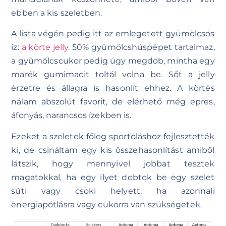
ebben a kis szeletben.
A lista végén pedig itt az emlegetett gyümölcsös
íz:
a körte jelly.
50% gyümölcshúspépet tartalmaz,
a gyümölcscukor pedig úgy megdob, mintha egy
marék gumimacit toltál volna be. Sőt a jelly
érzetre és állagra is hasonlít ehhez. A körtés
nálam abszolút favorit, de elérhető még epres,
áfonyás, narancsos ízekben is.
Ezeket a szeletek főleg sportoláshoz fejlesztették
ki, de csináltam egy kis összehasonlítást amiből
látszik, hogy mennyivel jobbat tesztek
magatokkal, ha egy ilyet dobtok be egy szelet
süti vagy csoki helyett, ha azonnali
energiapótlásra vagy cukorra van szükségetek.