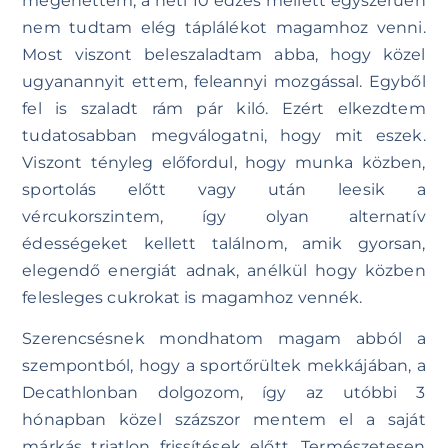
megehettem, a heti 10 edzés mellett egyszerűen
nem tudtam elég táplálékot magamhoz venni.
Most viszont beleszaladtam abba, hogy közel
ugyanannyit ettem, feleannyi mozgással. Egyből
fel is szaladt rám pár kiló. Ezért elkezdtem
tudatosabban megválogatni, hogy mit eszek.
Viszont tényleg előfordul, hogy munka közben,
sportolás előtt vagy után leesik a
vércukorszintem, így olyan alternatív
édességeket kellett találnom, amik gyorsan,
elegendő energiát adnak, anélkül hogy közben
felesleges cukrokat is magamhoz vennék.
Szerencsésnek mondhatom magam abból a
szempontból, hogy a sportőrültek mekkájában, a
Decathlonban dolgozom, így az utóbbi 3
hónapban közel százszor mentem el a saját
márkás triatlon frissítések előtt. Természetesen