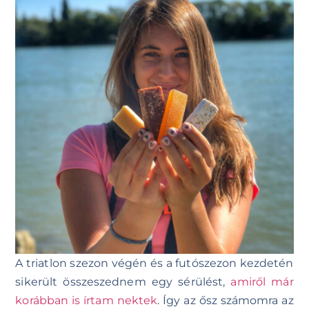
A triatlon szezon végén és a futószezon kezdetén
sikerült összeszednem egy sérülést,
amiről már
korábban is írtam nektek
. Így az ősz számomra az