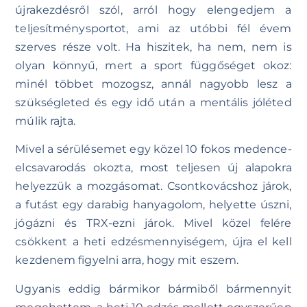
újrakezdésről szól, arról hogy elengedjem a
teljesítménysportot, ami az utóbbi fél évem
szerves része volt. Ha hiszitek, ha nem, nem is
olyan könnyű, mert a sport függőséget okoz:
minél többet mozogsz, annál nagyobb lesz a
szükségleted és egy idő után a mentális jóléted
múlik rajta.
Mivel a sérülésemet egy közel 10 fokos medence-
elcsavarodás okozta, most teljesen új alapokra
helyezzük a mozgásomat. Csontkovácshoz járok,
a futást egy darabig hanyagolom, helyette úszni,
jógázni és TRX-ezni járok. Mivel közel felére
csökkent a heti edzésmennyiségem, újra el kell
kezdenem figyelni arra, hogy mit eszem.
Ugyanis eddig bármikor bármiből bármennyit