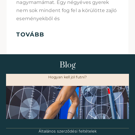
nagymamámat. Egy négyéves gyerek
nem sok mindent fog fel a körülötte zajló
eseményekből és
TOVÁBB
Blog
Hogyan kell jól futni?
Általános szerződési feltételek