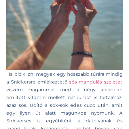
Ha biciklizni megyek egy hosszabb túrára mindig
a Snickersre emlékeztető
sós mandulás szeletet
viszem magammal, mert a négy korábban
említett vitamin mellett nátriumot is tartalmaz,
azaz sós. Üdítő a sok-sok édes cucc után, amit
egy ilyen út alatt magunkba nyomunk. A
Snickerses íz egyébként a datolyának és
mandulának köszönhető, amiből bőven van