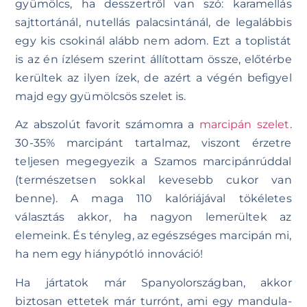
gyümölcs, ha desszertről van szó: karamellás
sajttortánál, nutellás palacsintánál, de legalábbis
egy kis csokinál alább nem adom. Ezt a toplistát
is az én ízlésem szerint állítottam össze, előtérbe
kerültek az ilyen ízek, de azért a végén befigyel
majd egy gyümölcsös szelet is.
Az abszolút favorit számomra a
marcipán szelet
.
30-35% marcipánt tartalmaz, viszont érzetre
teljesen megegyezik a Szamos marcipánrúddal
(természetsen sokkal kevesebb cukor van
benne). A maga 110 kalóriájával tökéletes
választás akkor, ha nagyon lemerültek az
elemeink. És tényleg, az egészséges marcipán mi,
ha nem egy hiánypótló innováció!
Ha jártatok már Spanyolországban, akkor
biztosan ettetek már turrónt, ami egy mandula-