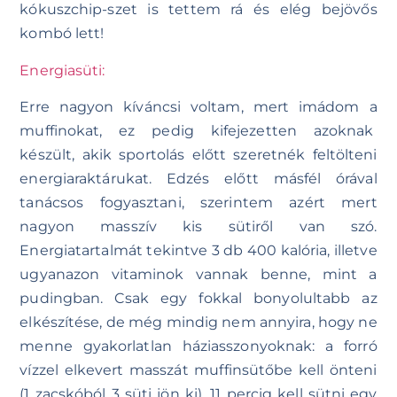
kókuszchip-szet is tettem rá és elég bejövős
kombó lett!
Energiasüti:
Erre nagyon kíváncsi voltam, mert imádom a
muffinokat, ez pedig kifejezetten azoknak
készült, akik sportolás előtt szeretnék feltölteni
energiaraktárukat. Edzés előtt másfél órával
tanácsos fogyasztani, szerintem azért mert
nagyon masszív kis sütiről van szó.
Energiatartalmát tekintve 3 db 400 kalória, illetve
ugyanazon vitaminok vannak benne, mint a
pudingban. Csak egy fokkal bonyolultabb az
elkészítése, de még mindig nem annyira, hogy ne
menne gyakorlatlan háziasszonyoknak: a forró
vízzel elkevert masszát muffinsütőbe kell önteni
(1 zacskóból 3 süti jön ki), 11 percig kell sütni egy