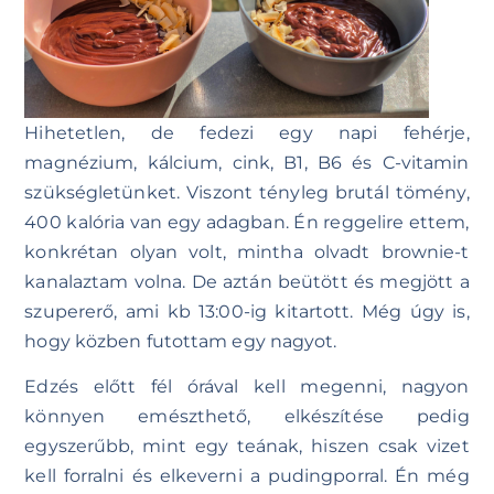
Hihetetlen, de fedezi egy napi fehérje,
magnézium, kálcium, cink, B1, B6 és C-vitamin
szükségletünket. Viszont tényleg brutál tömény,
400 kalória van egy adagban. Én reggelire ettem,
konkrétan olyan volt, mintha olvadt brownie-t
kanalaztam volna. De aztán beütött és megjött a
szupererő, ami kb 13:00-ig kitartott. Még úgy is,
hogy közben futottam egy nagyot.
Edzés előtt fél órával kell megenni, nagyon
könnyen emészthető, elkészítése pedig
egyszerűbb, mint egy teának, hiszen csak vizet
kell forralni és elkeverni a pudingporral. Én még