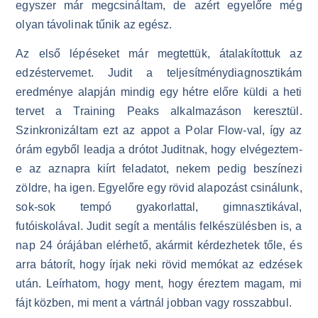
egyszer már megcsináltam, de azért egyelőre még
olyan távolinak tűnik az egész.
Az első lépéseket már megtettük, átalakítottuk az
edzéstervemet. Judit a teljesítménydiagnosztikám
eredménye alapján mindig egy hétre előre küldi a heti
tervet a Training Peaks alkalmazáson keresztül.
Szinkronizáltam ezt az appot a Polar Flow-val, így az
órám egyből leadja a drótot Juditnak, hogy elvégeztem-
e az aznapra kiírt feladatot, nekem pedig beszínezi
zöldre, ha igen. Egyelőre egy rövid alapozást csinálunk,
sok-sok tempó gyakorlattal, gimnasztikával,
futóiskolával. Judit segít a mentális felkészülésben is, a
nap 24 órájában elérhető, akármit kérdezhetek tőle, és
arra bátorít, hogy írjak neki rövid memókat az edzések
után. Leírhatom, hogy ment, hogy éreztem magam, mi
fájt közben, mi ment a vártnál jobban vagy rosszabbul.