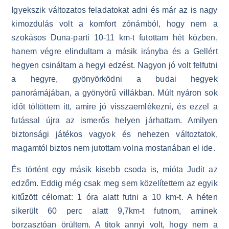
Igyekszik változatos feladatokat adni és már az is nagy
kimozdulás volt a komfort zónámból, hogy nem a
szokásos Duna-parti 10-11 km-t futottam hét közben,
hanem végre elindultam a másik irányba és a Gellért
hegyen csináltam a hegyi edzést. Nagyon jó volt felfutni
a hegyre, gyönyörködni a budai hegyek
panorámájában, a gyönyörű villákban. Múlt nyáron sok
időt töltöttem itt, amire jó visszaemlékezni, és ezzel a
futással újra az ismerős helyen járhattam. Amilyen
biztonsági játékos vagyok és nehezen változtatok,
magamtól biztos nem jutottam volna mostanában el ide.
És történt egy másik kisebb csoda is, mióta Judit az
edzőm. Eddig még csak meg sem közelítettem az egyik
kitűzött célomat: 1 óra alatt futni a 10 km-t. A héten
sikerült 60 perc alatt 9,7km-t futnom, aminek
borzasztóan örültem. A titok annyi volt, hogy nem a