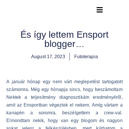
Futóterápia Könyv
És így lettem Ensport
blogger…
August 17, 2023
Futoterapia
A január hónap egy nem várt meglepetést tartogatott
számomra. Még egy hónapja sincs, hogy beszámoltam
Nektek a teljesítmény diagnosztikám eredményéről,
amit az Ensportban végeztek el nekem. Amíg vártam a
kanapén a soromra, beszélgettem a crew-val.
Elmondtam nekik, hogy van egy blogom és nagyon
sokat jelent a felkészülésben, mert kiírhatom a