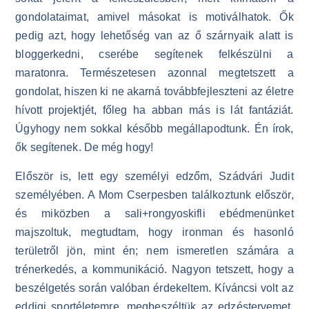
gondolataimat, amivel másokat is motiválhatok. Ők
pedig azt, hogy lehetőség van az ő szárnyaik alatt is
bloggerkedni, cserébe segítenek felkészülni a
maratonra. Természetesen azonnal megtetszett a
gondolat, hiszen ki ne akarná továbbfejleszteni az életre
hívott projektjét, főleg ha abban más is lát fantáziát.
Úgyhogy nem sokkal később megállapodtunk. Én írok,
ők segítenek. De még hogy!
Először is, lett egy személyi edzőm, Szádvári Judit
személyében. A Mom Cserpesben találkoztunk először,
és miközben a sali+rongyoskifli ebédmenünket
majszoltuk, megtudtam, hogy ironman és hasonló
területről jön, mint én; nem ismeretlen számára a
trénerkedés, a kommunikáció. Nagyon tetszett, hogy a
beszélgetés során valóban érdekeltem. Kíváncsi volt az
eddigi sportéletemre, megbeszéltük az edzéstervemet,