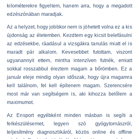
kilométerekre figyeltem, hanem arra, hogy a megadott
edzészónában maradjak.
Az a helyzet, hogy jobbkor nem is jöhetett volna ez a kis
újdonság az életemben. Kezdtem egy kicsit belefásulni
az edzésekbe, ráadásul a vizsgákra tanulás miatt el is
maradt pár alkalom. Kevesebbet futottam, viszont
ugyanannyit ettem, mintha intenzíven futnék, emiatt
sokkal rosszabbul éreztem magam a bőrömben. Ez a
január eleje mindig olyan időszak, hogy újra magamra
kell találnom, fel kell építenem magam. Szerencsére
most már van segítségem is, aki kihozza belőlem a
maximumot.
Az Ensport egyébként minden másban is segíti a
felkészülésemet, legyen szó gyógytornászról,
teljesítmény diagnosztikáról, közös online és offline