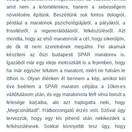
amit nem a kilométerekre, hanem a sebességem
növelésére építünk. Beszéltünk sok fontos dologról,
például a maratonok pszichológiájáról, a pályákról, a
frissítésről, a regenerálódásról, felkészülésről. Azt
mondta, hogy az első maratonnál a cél, hogy sikerüljön,
de ők itt nem szeretnének megállni. Fel akarnak
készíteni az őszi budapesti SPAR maratonra is.
Igazából már egy ideje motoszkált is a fejemben, hogy
ha már egyszer lefutom a maratont, miért ne futnám le
itthon is. Olyan élénken él bennem a kép, amikor két
éve beértem a SPAR maraton céljába a 10km-es
váltófutásom után, és egy maratonista férfi sírva borult a
felesége karjaiba, aki azt hajtogatta neki, hogy
„Megcsináltad!”. Hátborzongató érzés volt. Szóval úgy
tervezzük, hogy egy kis pihenő után nekikezdek a
felkészülésnek. Sokkal könnyebb lesz úgy, hogy