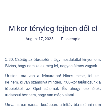
Mikor tényleg fejben dől el
August 17, 2023
Futoterapia
5:30. Csörög az ébresztőm. Egy mozdulattal kinyomom.
Biztos, hogy nem kelek még fel, nagyon álmos vagyok.
Úristen, ma van a félmaraton! Nincs mese, fel kell
kelnem, ki van számolva minden, 7:00-kor találkozunk a
többiekkel az Opel sátornál. És ahogy eszmélek,
tudatosul bennem, hogy van még valami.
Ugyanis pár nappal korábban, a féltáv óta szűnni nem