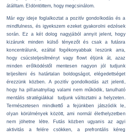
átálltam. Eldöntöttem, hogy megcsinálom.
Már egy ideje foglalkoztat a pozitív gondolkodás és a
mindfulness, és igyekszem ezeket gyakorolni edzések
során. Ez a két dolog nagyjából annyit jelent, hogy
kizárunk minden külső tényezőt és csak a futásra
koncentrálunk, ezáltal fogékonyabbak leszünk arra,
hogy csúcsteljesítményt vagy flowt éljünk át, azaz
minden erőlködéstől mentesen nagyon jól tudjunk
teljesíteni és határtalan boldogságot, elégedettséget
érezzünk közben. A pozitív gondolkodás azt jelenti,
hogy ha pillanatnyilag valami nem működik, tanulható
mentális stratégiákkal tudjunk változtatni a helyzeten.
Természetesen mindkettő a fejünkben játszódik le,
olyan körülmények között, ami normál élethelyzetben
nem jöhetne létre. Futás közben ugyanis az agyi
aktivitás a felére csökken, a prefrontális kéreg