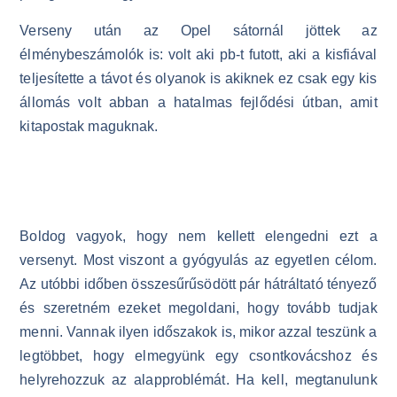
Verseny után az Opel sátornál jöttek az
élménybeszámolók is: volt aki pb-t futott, aki a kisfiával
teljesítette a távot és olyanok is akiknek ez csak egy kis
állomás volt abban a hatalmas fejlődési útban, amit
kitapostak maguknak.
Boldog vagyok, hogy nem kellett elengedni ezt a
versenyt. Most viszont a gyógyulás az egyetlen célom.
Az utóbbi időben összesűrűsödött pár hátráltató tényező
és szeretném ezeket megoldani, hogy tovább tudjak
menni. Vannak ilyen időszakok is, mikor azzal teszünk a
legtöbbet, hogy elmegyünk egy csontkovácshoz és
helyrehozzuk az alapproblémát. Ha kell, megtanulunk