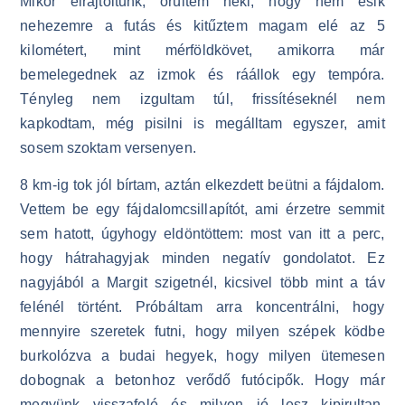
Mikor elrajtoltunk, örültem neki, hogy nem esik
nehezemre a futás és kitűztem magam elé az 5
kilométert, mint mérföldkövet, amikorra már
bemelegednek az izmok és ráállok egy tempóra.
Tényleg nem izgultam túl, frissítéseknél nem
kapkodtam, még pisilni is megálltam egyszer, amit
sosem szoktam versenyen.
8 km-ig tok jól bírtam, aztán elkezdett beütni a fájdalom.
Vettem be egy fájdalomcsillapítót, ami érzetre semmit
sem hatott, úgyhogy eldöntöttem: most van itt a perc,
hogy hátrahagyjak minden negatív gondolatot. Ez
nagyjából a Margit szigetnél, kicsivel több mint a táv
felénél történt. Próbáltam arra koncentrálni, hogy
mennyire szeretek futni, hogy milyen szépek ködbe
burkolózva a budai hegyek, hogy milyen ütemesen
dobognak a betonhoz verődő futócipők. Hogy már
megyünk visszafelé és milyen jó lesz kipirultan,