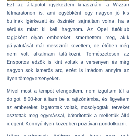
Ezt az állapotot igyekeztem kihasználni a Wizzair
félmaratonon is, ami egyébként egy nagyon jó kis
bulinak ígérkezett és őszintén sajnáltam volna, ha a
sérülés miatt ki kell hagynom. Az Opel futóklub
tagjaként olyan embereket ismerhettem meg, akik
pályafutását már messziről követtem, de élőben még
nem volt alkalmam találkozni. Természetesen az
Ensportos edzők is kint voltak a versenyen és még
nagyon sok ismerős arc, ezért is imádom annyira az
ilyen tömegversenyeket.
Mivel most a tempót elengedtem, nem izgultam túl a
dolgot. 8:00-kor álltam be a rajtzónámba, és figyeltem
az embereket. Izgatottak voltak, mosolyogtak, terveket
osztottak meg egymással, bátorították a mellettük álló
idegent. Könnyű ilyen közegben pozitívan gondolkozni.