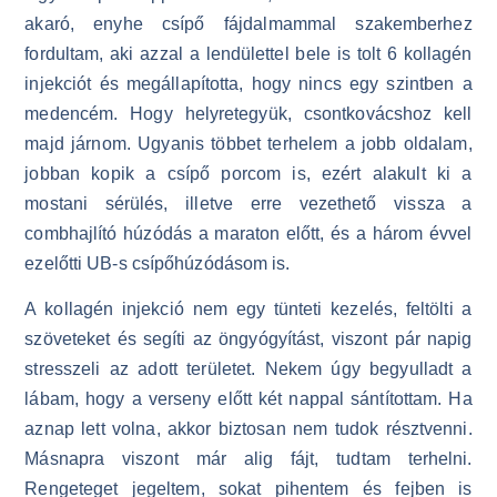
akaró, enyhe csípő fájdalmammal szakemberhez
fordultam, aki azzal a lendülettel bele is tolt 6 kollagén
injekciót és megállapította, hogy nincs egy szintben a
medencém. Hogy helyretegyük, csontkovácshoz kell
majd járnom. Ugyanis többet terhelem a jobb oldalam,
jobban kopik a csípő porcom is, ezért alakult ki a
mostani sérülés, illetve erre vezethető vissza a
combhajlító húzódás a maraton előtt, és a három évvel
ezelőtti UB-s csípőhúzódásom is.
A kollagén injekció nem egy tünteti kezelés, feltölti a
szöveteket és segíti az öngyógyítást, viszont pár napig
stresszeli az adott területet. Nekem úgy begyulladt a
lábam, hogy a verseny előtt két nappal sántítottam. Ha
aznap lett volna, akkor biztosan nem tudok résztvenni.
Másnapra viszont már alig fájt, tudtam terhelni.
Rengeteget jegeltem, sokat pihentem és fejben is