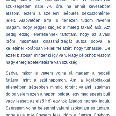
szükségletem napi 7-8 óra, ha ennél kevesebbet
alszom, érzem a szellemi leépülés beköszöntének
jeleit. Alapvetően arra is nehezen tudom rávenni
magam, hogy reggel kijöjjek a meleg takaró alól. Azt
pedig eddig lehetetlennek tartottam, hogy az alvási
időm maximális kihasználtságát sutba dobva, a
kelleténél korábban keljek fel azért, hogy futhassak. De
ezzel biztosan mindenki így van. Nagy célokhoz viszont
nagy energiabefektetésre van szükség.
Szóval mikor is vettem volna rá magam a reggeli
futásra, mint a szülinapomon. Ami a korábbiakkal
ellentétben (régebben mindig történt valami izgalmas
dolog velem ezen a napon, például egy meglepetés buli
vagy leesett az első hó) egy tök átlagos napnak indult.
Szerettem volna beletenni valami szokatlant és tudtam,
hogy este már úgysem lesz időm a futásra, úgyhogy