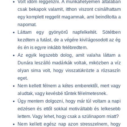
Volt időm reggelizni. A munkahelyemen általában
csak bekapok valamit, itthon viszont csinálhattam
egy komplett reggelit magamnak, ami beindította a
napomat.
Láttam egy gyönyörű napfelkeltét. Sötétben
kezdtem a futást, de a végére kivilágosodott az ég
és én is egyre inkább felébredtem.
Az egyik legszebb dolog, amit valaha láttam a
Dunára leszálló madárkák voltak, miközben a víz
olyan sima volt, hogy visszatükrözte a rózsaszín
eget.
Nem kellett félnem a kétes emberektől, mert vagy
aludtak, vagy kevésbé tűntek félelmetesnek.
Úgy mentem dolgozni, hogy már túl voltam a napi
edzésen és ettől sokkal motiváltabb és lelkesebb
lettem. Vagy lehet, hogy csak a szülinapom miatt?
Nem kellett egész nap azon stresszelnem, hogy