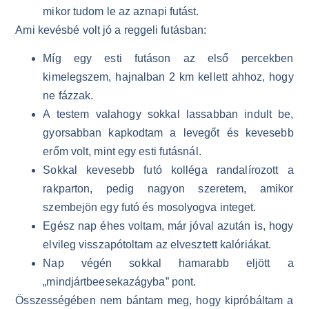
mikor tudom le az aznapi futást.
Ami kevésbé volt jó a reggeli futásban:
Míg egy esti futáson az első percekben
kimelegszem, hajnalban 2 km kellett ahhoz, hogy
ne fázzak.
A testem valahogy sokkal lassabban indult be,
gyorsabban kapkodtam a levegőt és kevesebb
erőm volt, mint egy esti futásnál.
Sokkal kevesebb futó kolléga randalírozott a
rakparton, pedig nagyon szeretem, amikor
szembejön egy futó és mosolyogva integet.
Egész nap éhes voltam, már jóval azután is, hogy
elvileg visszapótoltam az elvesztett kalóriákat.
Nap végén sokkal hamarabb eljött a
„mindjártbeesekazágyba” pont.
Összességében nem bántam meg, hogy kipróbáltam a