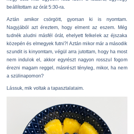
beállítottam az órát 5:30-ra.
Aztán amikor csörgött, gyorsan ki is nyomtam.
Nagyjából azt éreztem, hogy elment az eszem. Még
tudnék aludni másfél órát, ehelyett felkelek az éjszaka
közepén és elmegyek futni?! Aztán mikor már a második
szundit is kinyomtam, végül arra jutottam, hogy ha most
nem indulok el, akkor egyrészt nagyon rosszul fogom
érezni magam reggel, másrészt tényleg, mikor, ha nem
a szülinapomon?
Lássuk, mik voltak a tapasztalataim.