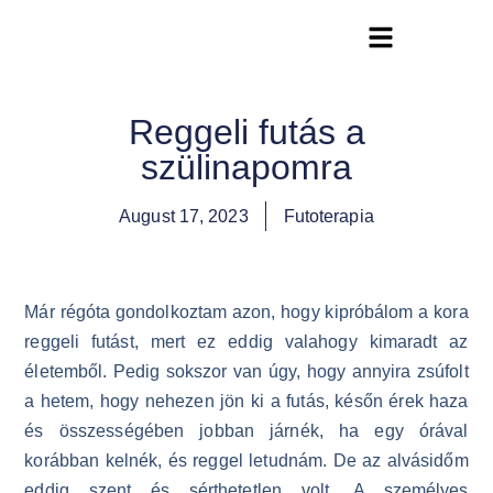
Futóterápia Könyv
Reggeli futás a
szülinapomra
August 17, 2023
Futoterapia
Már régóta gondolkoztam azon, hogy kipróbálom a kora
reggeli futást, mert ez eddig valahogy kimaradt az
életemből. Pedig sokszor van úgy, hogy annyira zsúfolt
a hetem, hogy nehezen jön ki a futás, későn érek haza
és összességében jobban járnék, ha egy órával
korábban kelnék, és reggel letudnám. De az alvásidőm
eddig szent és sérthetetlen volt. A személyes