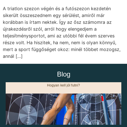
A triatlon szezon végén és a futószezon kezdetén
sikerült összeszednem egy sérülést, amiről már
korábban is írtam nektek. Így az ősz számomra az
újrakezdésről szól, arról hogy elengedjem a
teljesítménysportot, ami az utóbbi fél évem szerves
része volt. Ha hiszitek, ha nem, nem is olyan könnyű,
mert a sport függőséget okoz: minél többet mozogsz,
annál […]
Blog
Hogyan kell jól futni?