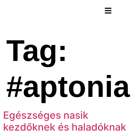
Futóterápia Könyv
Tag:
#aptonia
Egészséges nasik
kezdőknek és haladóknak