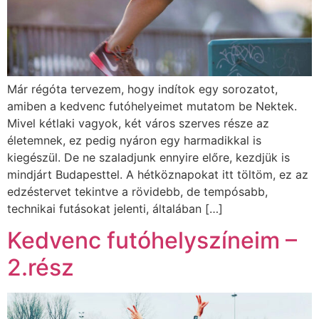
Már régóta tervezem, hogy indítok egy sorozatot,
amiben a kedvenc futóhelyeimet mutatom be Nektek.
Mivel kétlaki vagyok, két város szerves része az
életemnek, ez pedig nyáron egy harmadikkal is
kiegészül. De ne szaladjunk ennyire előre, kezdjük is
mindjárt Budapesttel. A hétköznapokat itt töltöm, ez az
edzéstervet tekintve a rövidebb, de tempósabb,
technikai futásokat jelenti, általában […]
Kedvenc futóhelyszíneim –
2.rész