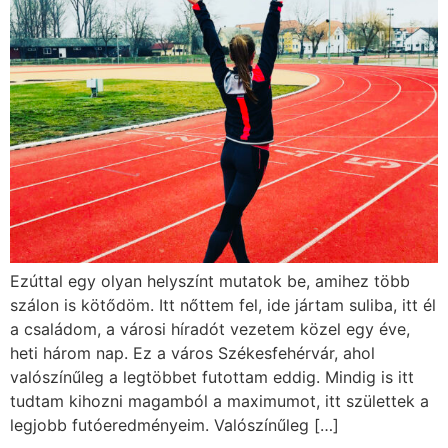
Ezúttal egy olyan helyszínt mutatok be, amihez több
szálon is kötődöm. Itt nőttem fel, ide jártam suliba, itt él
a családom, a városi híradót vezetem közel egy éve,
heti három nap. Ez a város Székesfehérvár, ahol
valószínűleg a legtöbbet futottam eddig. Mindig is itt
tudtam kihozni magamból a maximumot, itt születtek a
legjobb futóeredményeim. Valószínűleg […]