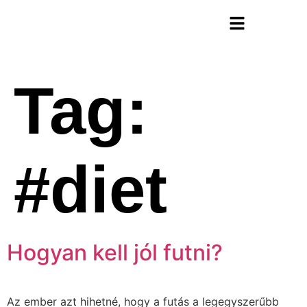
Futóterápia Könyv
Tag:
#diet
Hogyan kell jól futni?
Az ember azt hihetné, hogy a futás a legegyszerűbb