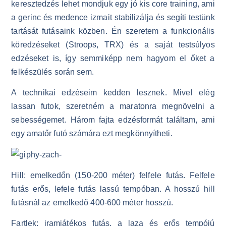
keresztedzés lehet mondjuk egy jó kis core training, ami
a gerinc és medence izmait stabilizálja és segíti testünk
tartását futásaink közben. Én szeretem a funkcionális
köredzéseket (Stroops, TRX) és a saját testsúlyos
edzéseket is, így semmiképp nem hagyom el őket a
felkészülés során sem.
A technikai edzéseim kedden lesznek. Mivel elég
lassan futok, szeretném a maratonra megnövelni a
sebességemet. Három fajta edzésformát találtam, ami
egy amatőr futó számára ezt megkönnyítheti.
Hill: emelkedőn (150-200 méter) felfele futás. Felfele
futás erős, lefele futás lassú tempóban. A hosszú hill
futásnál az emelkedő 400-600 méter hosszú.
Fartlek: iramjátékos futás, a laza és erős tempójú