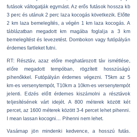
futások váltogatják egymást. Az erős futások hossza kb
3 perc és utánuk 2 perc laza kocogás következik. Előtte
2 km laza bemelegítés, a végén 1 km laza kocogás. A
táblázatban megadott km magába foglalja a 3 km
bemelegítést és levezetést. Dombokon vagy futópályán
érdemes fartleket futni.
RT: Résztáv, azaz előre meghatározott táv ismétlése,
előre megadott tempóban, rögzített hosszúságú
pihenőkkel. Futópályán érdemes végezni. T5km az 5
km-es versenytempót, T10km a 10km-es versenytempót
jelenti. Edzés előtt érdemes kiszámolni a résztávok
teljesítésének várt idejét. A 800 méterek között két
percet, az 1600 méterek között 3-4 percet lehet pihenni.
I mean lassan kocogni… Pihenni nem lehet.
Vasárnap jön mindenki kedvence, a hosszú futás.