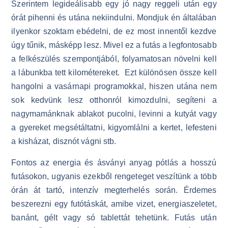
Szerintem legideálisabb egy jó nagy reggeli után egy
órát pihenni és utána nekiindulni. Mondjuk én általában
ilyenkor szoktam ebédelni, de ez most innentől kezdve
úgy tűnik, másképp lesz. Mivel ez a futás a legfontosabb
a felkészülés szempontjából, folyamatosan növelni kell
a lábunkba tett kilométereket. Ezt különösen össze kell
hangolni a vasárnapi programokkal, hiszen utána nem
sok kedvünk lesz otthonról kimozdulni, segíteni a
nagymamánknak ablakot pucolni, levinni a kutyát vagy
a gyereket megsétáltatni, kigyomlálni a kertet, lefesteni
a kisházat, disznót vágni stb.
Fontos az energia és ásványi anyag pótlás a hosszú
futásokon, ugyanis ezekből rengeteget veszítünk a több
órán át tartó, intenzív megterhelés során. Érdemes
beszerezni egy futótáskát, amibe vizet, energiaszeletet,
banánt, gélt vagy só tablettát tehetünk. Futás után