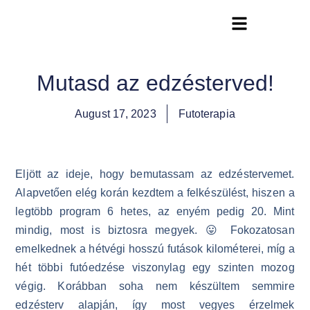
Futóterápia Könyv
Mutasd az edzésterved!
August 17, 2023
Futoterapia
Eljött az ideje, hogy bemutassam az edzéstervemet.
Alapvetően elég korán kezdtem a felkészülést, hiszen a
legtöbb program 6 hetes, az enyém pedig 20. Mint
mindig, most is biztosra megyek. 😛 Fokozatosan
emelkednek a hétvégi hosszú futások kilométerei, míg a
hét többi futóedzése viszonylag egy szinten mozog
végig. Korábban soha nem készültem semmire
edzésterv alapján, így most vegyes érzelmek