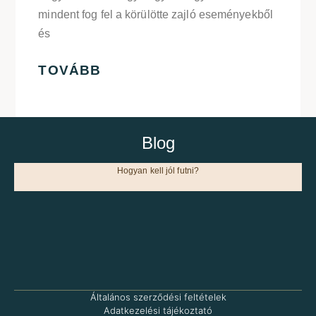
mindent fog fel a körülötte zajló eseményekből
és
TOVÁBB
Blog
Hogyan kell jól futni?
Általános szerződési feltételek
Adatkezelési tájékoztató