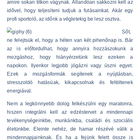
amire sokan titkon vágynak. Állandóan sakkozni kell az
idővel, hogy teljesíteni tudjuk a futásainkat. Akár egy
profi sportoló, az időnk a végletekig be lesz osztva.
Sőt,
ne felejtsük el, hogy a héten van két pihenőnap is. Bár
az is előfordulhat, hogy annyira hozzászokunk a
mozgáshoz, hogy hiányérzetünk lesz ezeken a
napokon. Ilyenkor legjobb jógázni vagy úszni egyet.
Ezek a mozgásformák segítenek a nyújtásban,
stresszoldó hatásúak, kikapcsolnak és feltöltenek
energiával.
Nem a legkönnyebb dolog felkészülni egy maratonra,
hiszen integrálni kell az edzéstervet a mindennapi
tevékenységeinkbe, munkánkba, családi és szociális
életünkbe. Eleinte nehéz, de hamar részévé válik a
mindennapjainknak. És ha a fejünk felett össze is