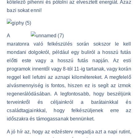
kötelező pihenni és pótolni az elvesztett energiát. Azaz
bazi sokat enni!
A
maratonra való felkészülés során sokszor le kell
mondani dolgokról, például egy buliról a hosszú futás
előtti este vagy a hosszú futás napján. Az esti
programok innentől vagy 8-tól 11-ig tartanak, vagy korán
reggel kell lefutni az aznapi kilométereket. A megfelelő
alvásmennyiség is fontos, hiszen ez is segít az izmok
regenerálódásában. A legfontosabb, hogy beszéljünk
terveinkről és céljainkról a barátainkkal és
családtagjainkkal, hogy felkészüljenek erre az
időszakra és támogassanak bennünket.
A jó hír az, hogy az edzésterv megadja azt a napi rutint,