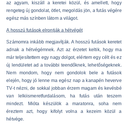
az agyam, kiszáll a keretei közül, és amellett, hogy
rengeteg új gondolat, ötlet, megoldás jön, a futás végére
egész más színben látom a világot.
A hosszú futások elrontják a hétvégét
Számomra inkább megjavítják. A hosszú futások keretet
adnak a hétvégémnek. Azt az érzetet keltik, hogy ma
már teljesítettem egy nagy dolgot, elértem egy célt és ez
új lendületet ad a további teendőknek, lehetőségeknek.
Nem mondom, hogy nem gondolok bele a futások
elején, hogy jó lenne ma egész nap a kanapén heverve
TV-t nézni, de sokkal jobban érzem magam és kevésbé
van lelkiismeretfurdalásom, ha futás után teszem
mindezt. Mióta készülök a maratonra, soha nem
éreztem azt, hogy kifolyt volna a kezeim közül a
hétvége.