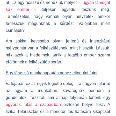
át. Ez egy hosszú és nehéz út, melyet –
ugyan támogat
sok ember
– teljesen egyedül teszünk meg.
Természetes, hogy vannak olyan helyzetek, amikor
feltesszük magunknak a kérdést: Valójában miért
csináljuk?
Ám sokkal kevesebb olyan jellegű és intenzitású
mélypontja van a felkészülésnek, mint hisszük. Lássuk,
mik azok a hiedelmek, amik a legtöbb ember szerint
előjönnek a felkészülés során.
Egy fárasztó munkanap után nehéz elindulni futni
Valójában ez az egyik legjobb dolog. Ha nagyon lefárad
az agyam a munkában, kavarognak bennem a
gondolatok, frusztrál, ami a nap folyamán történt, egy
egyórás futás a szabadban
biztosan helyre tesz. A
fizikai lefárasztás és a monotonitás hatására kikapcsol