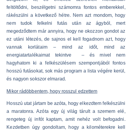
feltöltődni, beszélgetni számomra fontos emberekkel,
rákészülni a következő hétre. Nem azt mondom, hogy
nem tudok felkelni futás után az ágyból, mert
megedződtem már annyira, hogy ne okozzon gondot az
ez utáni létezés, de sajnos el kell fogadnom azt, hogy
vannak korlátaim – mind az időt, mind az
energiatartalékaimat tekintve – és mivel nem
hagyhatom ki a felkészülésem szempontjából fontos
hosszú futásokat, sok más program a lista végére kerül,
és nagyon sokszor elmarad.
Mikor rádöbbentem, hogy rosszul edzettem
Hosszú utat jártam be azóta, hogy elkezdtem felkészülni
a maratonra. Azóta egy új világ tárult a szemem elé,
rengeteg új infót kaptam, amit nehéz volt befogadni.
Kezdetben úgy gondoltam, hogy a kilométerekre kell