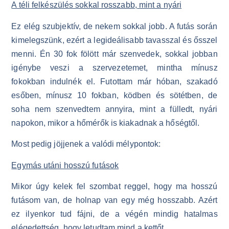
A téli felkészülés sokkal rosszabb, mint a nyári
Ez elég szubjektív, de nekem sokkal jobb. A futás során
kimelegszünk, ezért a legideálisabb tavasszal és ősszel
menni. Én 30 fok fölött már szenvedek, sokkal jobban
igénybe veszi a szervezetemet, mintha mínusz
fokokban indulnék el. Futottam már hóban, szakadó
esőben, mínusz 10 fokban, ködben és sötétben, de
soha nem szenvedtem annyira, mint a fülledt, nyári
napokon, mikor a hőmérők is kiakadnak a hőségtől.
Most pedig jöjjenek a valódi mélypontok:
Egymás utáni hosszú futások
Mikor úgy kelek fel szombat reggel, hogy ma hosszú
futásom van, de holnap van egy még hosszabb. Azért
ez ilyenkor tud fájni, de a végén mindig hatalmas
elégedettség, hogy letudtam mind a kettőt.