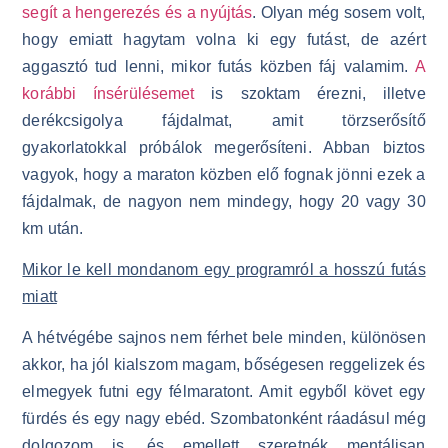
segít a hengerezés és a nyújtás
. Olyan még sosem volt,
hogy emiatt hagytam volna ki egy futást, de azért
aggasztó tud lenni, mikor futás közben fáj valamim.
A
korábbi ínsérülésemet
is szoktam érezni, illetve
derékcsigolya fájdalmat, amit törzserősítő
gyakorlatokkal próbálok megerősíteni. Abban biztos
vagyok, hogy a maraton közben elő fognak jönni ezek a
fájdalmak, de nagyon nem mindegy, hogy 20 vagy 30
km után.
Mikor le kell mondanom egy programról a hosszú futás
miatt
A hétvégébe sajnos nem férhet bele minden, különösen
akkor, ha jól kialszom magam, bőségesen reggelizek és
elmegyek futni egy félmaratont. Amit egyből követ egy
fürdés és egy nagy ebéd. Szombatonként ráadásul még
dolgozom is, és emellett szeretnék mentálisan