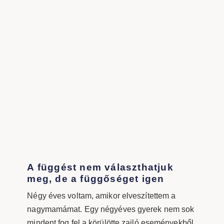
A függést nem választhatjuk
meg, de a függőséget igen
Négy éves voltam, amikor elveszítettem a
nagymamámat. Egy négyéves gyerek nem sok
mindent fog fel a körülötte zajló eseményekből