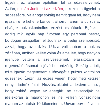
figyelni, ez alapján építettem fel az edzéstervemet.
Aztán,
miután Judit lett az edzőm
, elkezdtem figyelni a
sebességre. Valahogy sokáig nem fogtam fel, hogy nem
igazán erre kellene koncentrálnom, hanem a pulzusra,
elvégre pulzuskontrollos edzést csinálunk. Egészen
addig míg egyik nap futottam egy personal bestet,
boldogan újságoltam el Juditnak, ő pedig szembesített
azzal, hogy az edzés 15%-a volt abban a pulzus
zónában, amiben kellett volna és amellett, hogy nagyon
igénybe vettem a szervezetemet, lelassítottam a
regenerálódásomat a jövő heti edzésig. Sokáig tartott,
mire igazán megértettem a lényegét a pulzus kontrollos
edzésnek. Érezni az edzés végén, hogy még kétszer
ennyit tudnék futni. Hozzászoktatni a testem ahhoz,
hogy zsírból vegye az energiát, ne savasodjak be
idejekorán a maratonon és ne kelljen vonszolnom
magam az utolsó 10 kilométeren. Ugyan egy mélypont