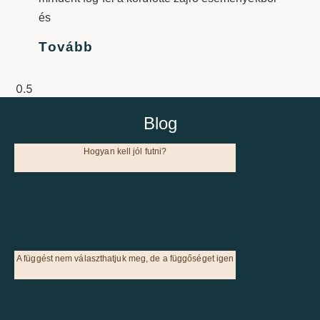
és
Tovább
Blog
Hogyan kell jól futni?
A függést nem választhatjuk meg, de a függőséget igen