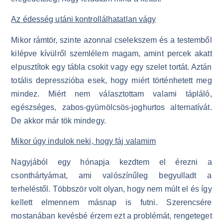
Az édesség utáni kontrollálhatatlan vágy
Mikor rámtör, szinte azonnal cselekszem és a testemből
kilépve kívülről szemlélem magam, amint percek akatt
elpusztítok egy tábla csokit vagy egy szelet tortát. Aztán
totális depresszióba esek, hogy miért történhetett meg
mindez. Miért nem választottam valami tápláló,
egészséges, zabos-gyümölcsös-joghurtos alternatívát.
De akkor már tök mindegy.
Mikor úgy indulok neki, hogy fáj valamim
Nagyjából egy hónapja kezdtem el érezni a
csonthártyámat, ami valószínűleg begyulladt a
terheléstől. Többször volt olyan, hogy nem múlt el és így
kellett elmennem másnap is futni. Szerencsére
mostanában kevésbé érzem ezt a problémát, rengeteget