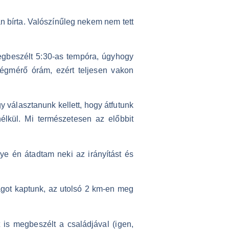
ban bírta. Valószínűleg nekem nem tett
megbeszélt 5:30-as tempóra, úgyhogy
ségmérő órám, ezért teljesen vakon
y választanunk kellett, hogy átfutunk
nélkül. Mi természetesen az előbbit
ye én átadtam neki az irányítást és
lagot kaptunk, az utolsó 2 km-en meg
 is megbeszélt a családjával (igen,