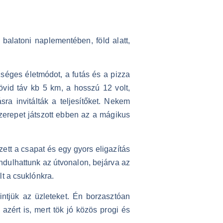
 balatoni naplementében, föld alatt,
éges életmódot, a futás és a pizza
rövid táv kb 5 km, a hosszú 12 volt,
ra invitálták a teljesítőket. Nekem
zerepet játszott ebben az a mágikus
ett a csapat és egy gyors eligazítás
indulhattunk az útvonalon, bejárva az
t a csuklónkra.
intjük az üzleteket. Én borzasztóan
azért is, mert tök jó közös progi és