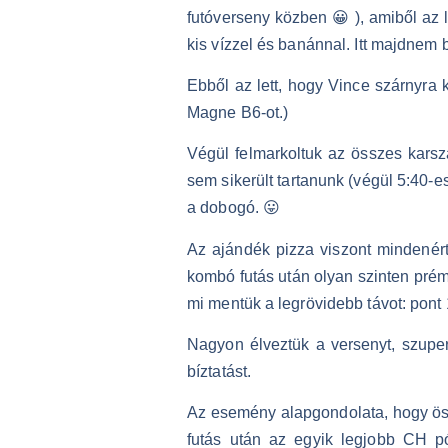
futóverseny közben 😀 ), amiből az 
kis vízzel és banánnal. Itt majdnem 
Ebből az lett, hogy Vince szárnyra 
Magne B6-ot.)
Végül felmarkoltuk az összes karsza
sem sikerült tartanunk (végül 5:40-e
a dobogó. 😛
Az ajándék pizza viszont mindenér
kombó futás után olyan szinten prém
mi mentük a legrövidebb távot: pon
Nagyon élveztük a versenyt, szuper
bíztatást.
Az esemény alapgondolata, hogy ös
futás után az egyik legjobb CH p