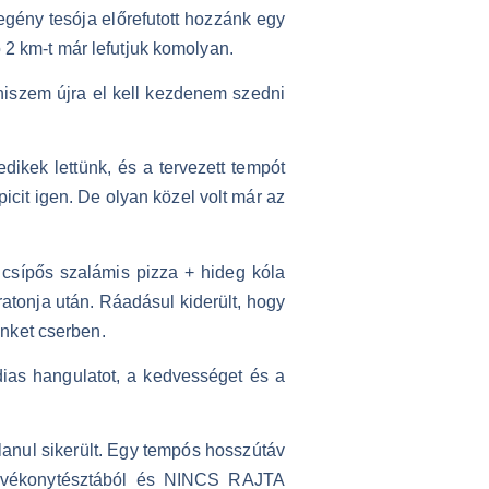
egény tesója előrefutott hozzánk egy
 2 km-t már lefutjuk komolyan.
 hiszem újra el kell kezdenem szedni
dikek lettünk, és a tervezett tempót
icit igen. De olyan közel volt már az
csípős szalámis pizza + hideg kóla
atonja után. Ráadásul kiderült, hogy
nket cserben.
dias hangulatot, a kedvességet és a
nul sikerült. Egy tempós hosszútáv
an vékonytésztából és NINCS RAJTA