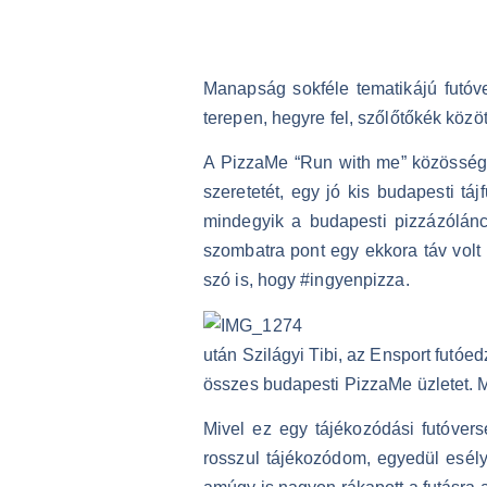
Manapság sokféle tematikájú futóver
terepen, hegyre fel, szőlőtőkék közöt
A PizzaMe “Run with me” közösségi
szeretetét, egy jó kis budapesti tá
mindegyik a budapesti pizzázólánc 
szombatra pont egy ekkora táv volt
szó is, hogy #ingyenpizza.
után Szilágyi Tibi, az Ensport futóe
összes budapesti PizzaMe üzletet. M
Mivel ez egy tájékozódási futóvers
rosszul tájékozódom, egyedül esélye