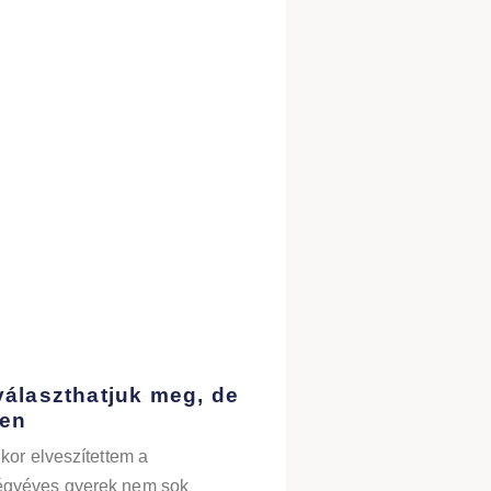
választhatjuk meg, de
gen
kor elveszítettem a
gyéves gyerek nem sok