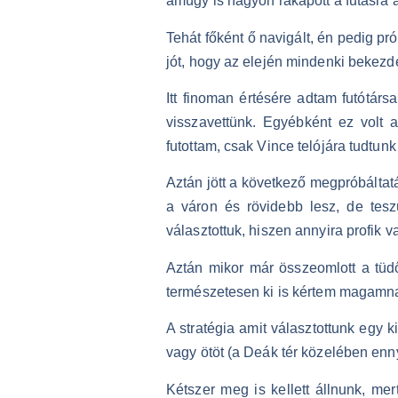
amúgy is nagyon rákapott a futásra a 
Tehát főként ő navigált, én pedig pró
jót, hogy az elején mindenki bekezde
Itt finoman értésére adtam futótár
visszavettünk. Egyébként ez volt 
futottam, csak Vince telójára tudtun
Aztán jött a következő megpróbáltatá
a váron és rövidebb lesz, de teszü
választottuk, hiszen annyira profik v
Aztán mikor már összeomlott a tüdő
természetesen ki is kértem magamnak 
A stratégia amit választottunk egy 
vagy ötöt (a Deák tér közelében enny
Kétszer meg is kellett állnunk, me