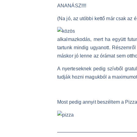
ANANÁSZ!!!!
(Na jó, az utóbbi kettő már csak a
alkalmazkodás, mert ha együtt fut
tartunk mindig ugyanott. Részemről
máskor jó lenne az órámat sem otth
A nyerteseknek pedig szívből gratu
tudják hozni magukból a maximumot
Most pedig annyit beszéltem a PizzaM