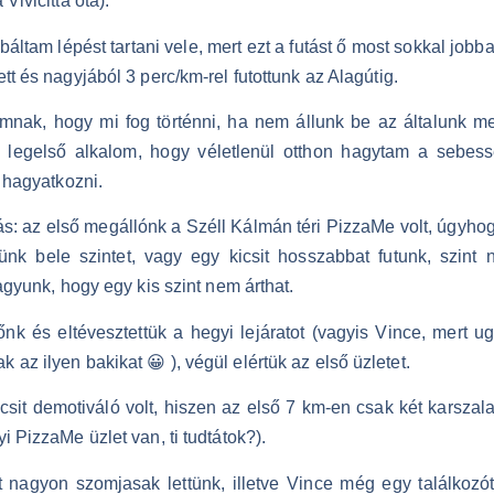
Vivicitta óta).
báltam lépést tartani vele, mert ezt a futást ő most sokkal job
tt és nagyjából 3 perc/km-rel futottunk az Alagútig.
samnak, hogy mi fog történni, ha nem állunk be az általunk 
a legelső alkalom, hogy véletlenül otthon hagytam a sebes
k hagyatkozni.
s: az első megállónk a Széll Kálmán téri PizzaMe volt, úgyhog
nk bele szintet, vagy egy kicsit hosszabbat futunk, szint 
agyunk, hogy egy kis szint nem árthat.
nk és eltévesztettük a hegyi lejáratot (vagyis Vince, mert ug
az ilyen bakikat 😀 ), végül elértük az első üzletet.
kicsit demotiváló volt, hiszen az első 7 km-en csak két karsza
i PizzaMe üzlet van, ti tudtátok?).
rt nagyon szomjasak lettünk, illetve Vince még egy találkozót