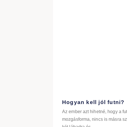
Hogyan kell jól futni?
Az ember azt hihetné, hogy a f
mozgásforma, nincs is másra s
két lábadra és