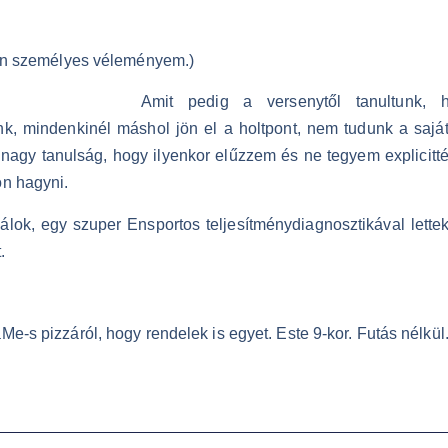
z én személyes véleményem.)
Amit pedig a versenytől tanultunk,
unk, mindenkinél máshol jön el a holtpont, nem tudunk a saj
 nagy tanulság, hogy ilyenkor elűzzem és ne tegyem explicitté
on hagyni.
lálok, egy szuper Ensportos teljesítménydiagnosztikával let
.
e-s pizzáról, hogy rendelek is egyet. Este 9-kor. Futás nélkül