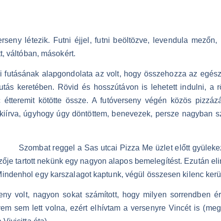
seny létezik. Futni éjjel, futni beöltözve, levendula mezőn,
t, váltóban, másokért.
 futásának alapgondolata az volt, hogy összehozza az egészs
jfutás keretében. Rövid és hosszútávon is lehetett indulni, a 
étteremit kötötte össze. A futóverseny végén közös pizzázás
 kiírva, úgyhogy úgy döntöttem, benevezek, persze nagyban s
Szombat reggel a Sas utcai Pizza Me üzlet előtt gyülekez
dzője tartott nekünk egy nagyon alapos bemelegítést. Ezután el
indenhol egy karszalagot kaptunk, végül összesen kilenc kerül
eny volt, nagyon sokat számított, hogy milyen sorrendben ér
m sem lett volna, ezért elhívtam a versenyre Vincét is (meg 