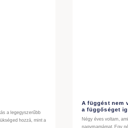
A függést nem 
a függőséget i
utás a legegyszerűbb
Négy éves voltam, ami
zükséged hozzá, mint a
nagymamámat. Egy né