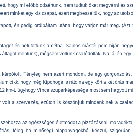
lett, hogy mi előbb odaértünk, nem tudtuk őket megvárni és sz
beért minket egy kis csapat, ezért megbeszéltük, hogy az utolsó
kapott, én pedig ordibáltam utána, hogy várjon már meg. (Azt
lagot és befutottunk a célba. Sajnos másfél perc híján negye
s átlagot mentünk), mégsem voltunk csalódottak. Na jó, én egy p
t kárpótolt. Tényleg nem azért mondom, de egy gorgonzolás, 
ium cikk, hogy még Kipchoge is rátolna egy kört a két órás mar
t 12 km-t, úgyhogy Vince szuperképessége most sem hagyott mi
 volt a szervezés, ezúton is köszönjük mindenkinek a csalá
szehozza az egészséges életmódot a pizzázással, maradéktala
ótlás, főleg ha minőségi alapanyagokból készül, szigorú