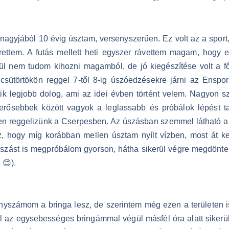
agyjából 10 évig úsztam, versenyszerűen. Ez volt az a sport, 
erettem. A futás mellett heti egyszer rávettem magam, hogy 
 nem tudom kihozni magamból, de jó kiegészítése volt a f
 csütörtökön reggel 7-től 8-ig úszóedzésekre járni az Enspo
k legjobb dolog, ami az idei évben történt velem. Nagyon sz
egerősebbek között vagyok a leglassabb és próbálok lépést ta
sen reggelizünk a Cserpesben. Az úszásban szemmel látható a
 az, hogy míg korábban mellen úsztam nyílt vízben, most át ke
túszást is megpróbálom gyorson, hátha sikerül végre megdönten
 😊).
yszámom a bringa lesz, de szerintem még ezen a területen is
l az egysebességes bringámmal végül másfél óra alatt sikerült