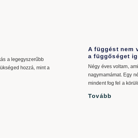
A függést nem 
a függőséget i
utás a legegyszerűbb
Négy éves voltam, ami
zükséged hozzá, mint a
nagymamámat. Egy né
mindent fog fel a körü
Tovább