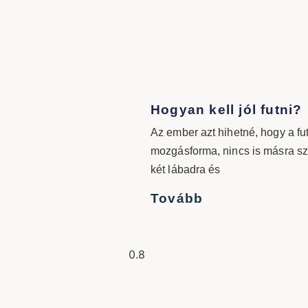
Hogyan kell jól futni?
Az ember azt hihetné, hogy a f
mozgásforma, nincs is másra s
két lábadra és
Tovább