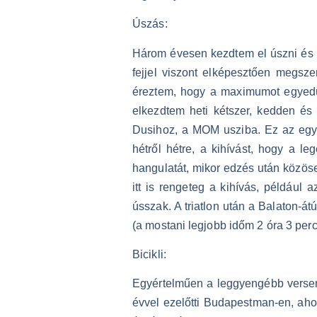
Úszás:
Három évesen kezdtem el úszni és n
fejjel viszont elképesztően megsz
éreztem, hogy a maximumot egyedül
elkezdtem heti kétszer, kedden és
Dusihoz, a MOM usziba. Ez az egyi
hétről hétre, a kihívást, hogy a l
hangulatát, mikor edzés után közö
itt is rengeteg a kihívás, például
ússzak. A triatlon után a Balaton-á
(a mostani legjobb időm 2 óra 3 perc
Bicikli:
Egyértelműen a leggyengébb versen
évvel ezelőtti Budapestman-en, aho