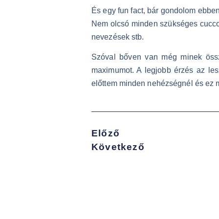
És egy fun fact, bár gondolom ebbe
Nem olcsó minden szükséges cuccot b
nevezések stb.
Szóval bőven van még minek össz
maximumot. A legjobb érzés az lesz
előttem minden nehézségnél és ez mo
Előző
Következő