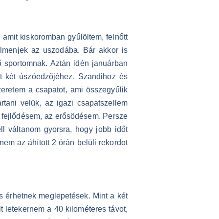
amit kiskoromban gyűlöltem, felnőtt
elmenjek az uszodába. Bár akkor is
ő sportomnak. Aztán idén januárban
rt két úszóedzőjéhez, Szandihoz és
eretem a csapatot, ami összegyűlik
rtani velük, az igazi csapatszellem
 fejlődésem, az erősödésem. Persze
ll váltanom gyorsra, hogy jobb időt
em az áhított 2 órán belüli rekordot
 érhetnek meglepetések. Mint a két
 letekernem a 40 kilométeres távot,