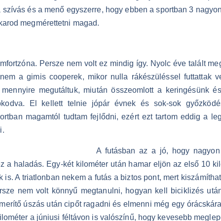
p, a szívás és a menő egyszerre, hogy ebben a sportban 3 nagy
akarod megmérettetni magad.
mfortzóna. Persze nem volt ez mindig így. Nyolc éve talált m
nem a gimis cooperek, mikor nulla rákészüléssel futtattak ve
 mennyire megutáltuk, miután összeomlott a keringésünk és 
apkodva. El kellett telnie jópár évnek és sok-sok győzködé
rtban magamtól tudtam fejlődni, ezért ezt tartom eddig a le
i.
A futásban az a jó, hogy nagyon
z a haladás. Egy-két kilométer után hamar eljön az első 10 kil
 is. A triatlonban nekem a futás a biztos pont, mert kiszámíth
rsze nem volt könnyű megtanulni, hogyan kell biciklizés után
kimerítő úszás után cipőt ragadni és elmenni még egy órácská
ilométer a júniusi féltávon is valószínű, hogy kevesebb meglepe