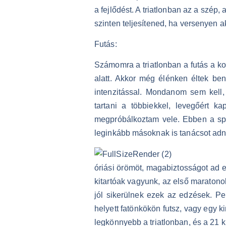
a fejlődést. A triatlonban az a szé
szinten teljesítened, ha versenyen 
Futás:
Számomra a triatlonban a futás a ko
alatt. Akkor még élénken éltek ben
intenzitással. Mondanom sem kell,
tartani a többiekkel, levegőért k
megpróbálkoztam vele. Ebben a spo
leginkább másoknak is tanácsot adn
óriási örömöt, magabiztosságot ad e
kitartóak vagyunk, az első maratonok
jól sikerülnek ezek az edzések. Pe
helyett fatönkökön futsz, vagy egy 
legkönnyebb a triatlonban, és a 21 k