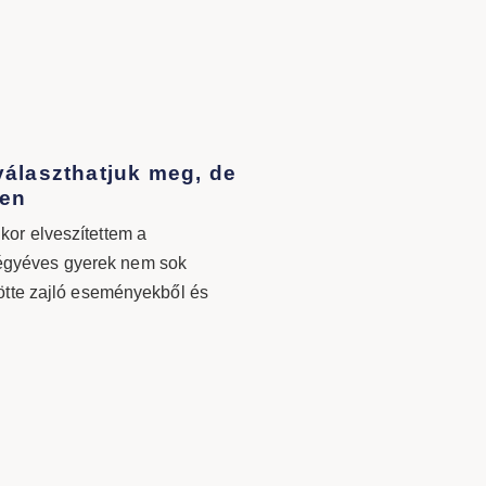
választhatjuk meg, de
gen
kor elveszítettem a
gyéves gyerek nem sok
lötte zajló eseményekből és