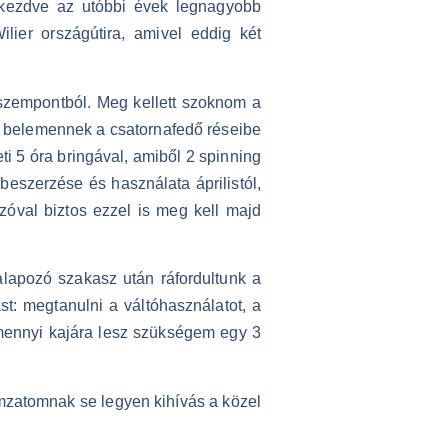
l kezdve az utóbbi évek legnagyobb
lier országútira, amivel eddig két
szempontból. Meg kellett szoknom a
kek belemennek a csatornafedő réseibe
 5 óra bringával, amiből 2 spinning
beszerzése és használata áprilistól,
zóval biztos ezzel is meg kell majd
lapozó szakasz után ráfordultunk a
st: megtanulni a váltóhasználatot, a
gy mennyi kajára lesz szükségem egy 3
zomzatomnak se legyen kihívás a közel