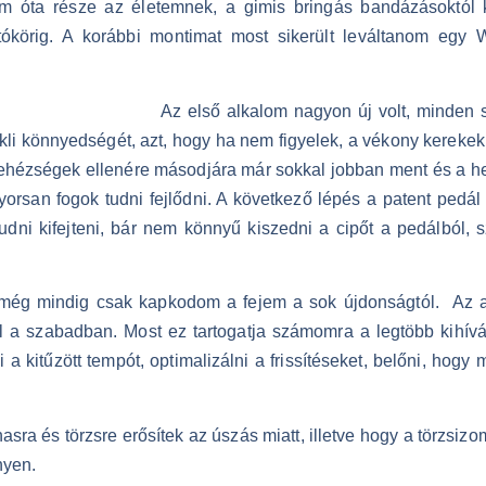
rom óta része az életemnek, a gimis bringás bandázásoktó
tókörig. A korábbi montimat most sikerült leváltanom egy Wi
Az első alkalom nagyon új volt, minden 
bicikli könnyedségét, azt, hogy ha nem figyelek, a vékony kere
ehézségek ellenére másodjára már sokkal jobban ment és a heti
yorsan fogok tudni fejlődni. A következő lépés a patent pedál 
udni kifejteni, bár nem könnyű kiszedni a cipőt a pedálból, s
 még mindig csak kapkodom a fejem a sok újdonságtól. Az a
al a szabadban. Most ez tartogatja számomra a legtöbb kihívá
i a kitűzött tempót, optimalizálni a frissítéseket, belőni, ho
 hasra és törzsre erősítek az úszás miatt, illetve hogy a törzsi
nyen.