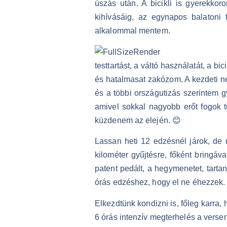
úszás után. A bicikli is gyerekko
kihívásáig, az egynapos balatoni 
alkalommal mentem.
testtartást, a váltó használatát, a 
és hatalmasat zakózom. A kezdeti n
és a többi országutizás szerintem g
amivel sokkal nagyobb erőt fogok t
küzdenem az elején. 😊
Lassan heti 12 edzésnél járok, de
kilométer gyűjtésre, főként bringáv
patent pedált, a hegymenetet, tartan
órás edzéshez, hogy el ne éhezzek.
Elkezdtünk kondizni is, főleg karra,
6 órás intenzív megterhelés a verse