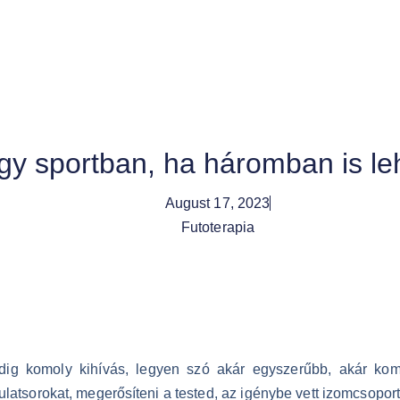
egy sportban, ha háromban is l
August 17, 2023
Futoterapia
ndig komoly kihívás, legyen szó akár egyszerűbb, akár kom
ulatsorokat, megerősíteni a tested, az igénybe vett izomcsopor