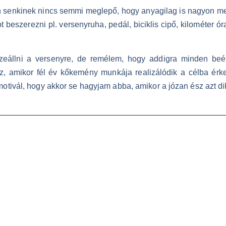
n senkinek nincs semmi meglepő, hogy anyagilag is nagyon megt
eszerezni pl. versenyruha, pedál, biciklis cipő, kilométer óra
eállni a versenyre, de remélem, hogy addigra minden beé
, amikor fél év kőkemény munkája realizálódik a célba érke
tivál, hogy akkor se hagyjam abba, amikor a józan ész azt dik