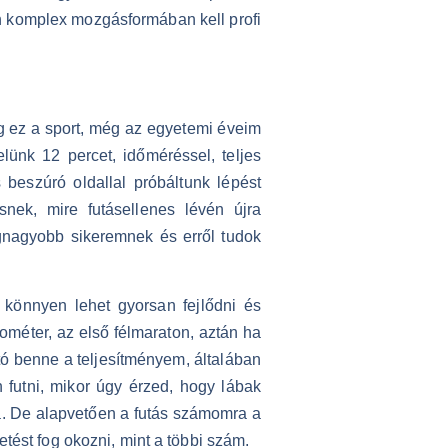
on komplex mozgásformában kell profi
eg ez a sport, még az egyetemi éveim
lünk 12 percet, időméréssel, teljes
beszúró oldallal próbáltunk lépést
snek, mire futásellenes lévén újra
gnagyobb sikeremnek és erről tudok
 könnyen lehet gyorsan fejlődni és
ométer, az első félmaraton, aztán ha
ató benne a teljesítményem, általában
 futni, mikor úgy érzed, hogy lábak
ra. De alapvetően a futás számomra a
tést fog okozni, mint a többi szám.