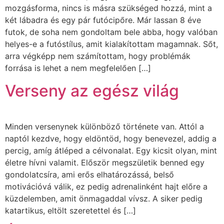
mozgásforma, nincs is másra szükséged hozzá, mint a
két lábadra és egy pár futócipőre. Már lassan 8 éve
futok, de soha nem gondoltam bele abba, hogy valóban
helyes-e a futóstílus, amit kialakítottam magamnak. Sőt,
arra végképp nem számítottam, hogy problémák
forrása is lehet a nem megfelelően […]
Verseny az egész világ
Minden versenynek különböző története van. Attól a
naptól kezdve, hogy eldöntöd, hogy benevezel, addig a
percig, amíg átléped a célvonalat. Egy kicsit olyan, mint
életre hívni valamit. Először megszületik benned egy
gondolatcsíra, ami erős elhatározássá, belső
motivációvá válik, ez pedig adrenalinként hajt előre a
küzdelemben, amit önmagaddal vívsz. A siker pedig
katartikus, eltölt szeretettel és […]