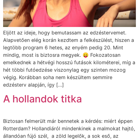
Eljött az ideje, hogy bemutassam az edzéstervemet.
Alapvetően elég korán kezdtem a felkészülést, hiszen a
legtöbb program 6 hetes, az enyém pedig 20. Mint
mindig, most is biztosra megyek. 😛 Fokozatosan
emelkednek a hétvégi hosszú futások kilométerei, míg a
hét többi futóedzése viszonylag egy szinten mozog
végig. Korábban soha nem készültem semmire
edzésterv alapján, így […]
A hollandok titka
Biztosan felmerült már bennetek a kérdés: miért éppen
Rotterdam? Hollandiáról mindenkinek a malmokat hajtó,
állandóan fújó szél, a zöld legelők, a sok eső, az