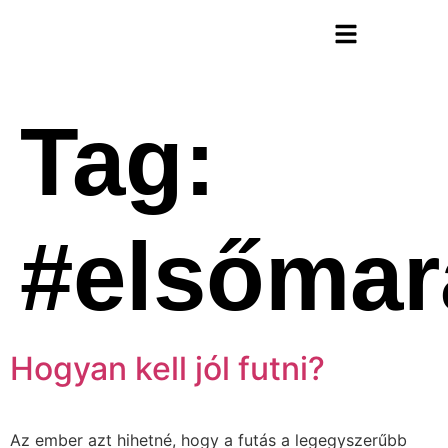
Futóterápia Könyv
Tag:
#elsőmar
Hogyan kell jól futni?
Az ember azt hihetné, hogy a futás a legegyszerűbb