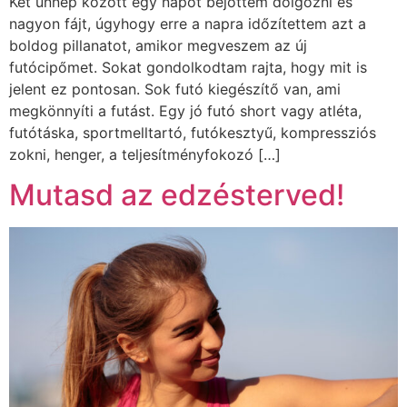
Két ünnep között egy napot bejöttem dolgozni és
nagyon fájt, úgyhogy erre a napra időzítettem azt a
boldog pillanatot, amikor megveszem az új
futócipőmet. Sokat gondolkodtam rajta, hogy mit is
jelent ez pontosan. Sok futó kiegészítő van, ami
megkönnyíti a futást. Egy jó futó short vagy atléta,
futótáska, sportmelltartó, futókesztyű, kompressziós
zokni, henger, a teljesítményfokozó […]
Mutasd az edzésterved!