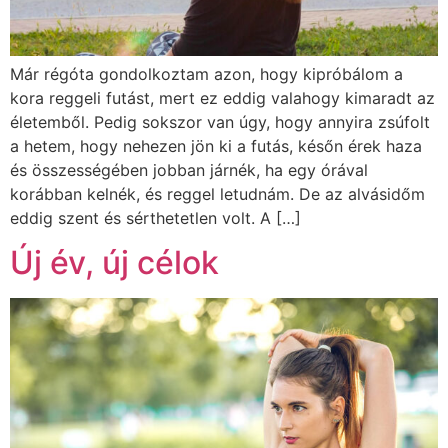
Már régóta gondolkoztam azon, hogy kipróbálom a
kora reggeli futást, mert ez eddig valahogy kimaradt az
életemből. Pedig sokszor van úgy, hogy annyira zsúfolt
a hetem, hogy nehezen jön ki a futás, későn érek haza
és összességében jobban járnék, ha egy órával
korábban kelnék, és reggel letudnám. De az alvásidőm
eddig szent és sérthetetlen volt. A […]
Új év, új célok