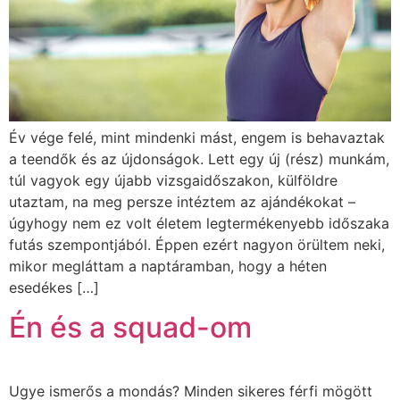
Év vége felé, mint mindenki mást, engem is behavaztak
a teendők és az újdonságok. Lett egy új (rész) munkám,
túl vagyok egy újabb vizsgaidőszakon, külföldre
utaztam, na meg persze intéztem az ajándékokat –
úgyhogy nem ez volt életem legtermékenyebb időszaka
futás szempontjából. Éppen ezért nagyon örültem neki,
mikor megláttam a naptáramban, hogy a héten
esedékes […]
Én és a squad-om
Ugye ismerős a mondás? Minden sikeres férfi mögött