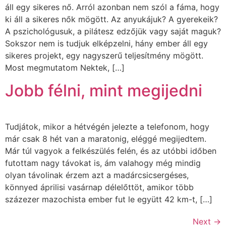
áll egy sikeres nő. Arról azonban nem szól a fáma, hogy
ki áll a sikeres nők mögött. Az anyukájuk? A gyerekeik?
A pszichológusuk, a pilátesz edzőjük vagy saját maguk?
Sokszor nem is tudjuk elképzelni, hány ember áll egy
sikeres projekt, egy nagyszerű teljesítmény mögött.
Most megmutatom Nektek, […]
Jobb félni, mint megijedni
Tudjátok, mikor a hétvégén jelezte a telefonom, hogy
már csak 8 hét van a maratonig, eléggé megijedtem.
Már túl vagyok a felkészülés felén, és az utóbbi időben
futottam nagy távokat is, ám valahogy még mindig
olyan távolinak érzem azt a madárcsicsergéses,
könnyed áprilisi vasárnap délelőttöt, amikor több
százezer mazochista ember fut le együtt 42 km-t, […]
Next
→