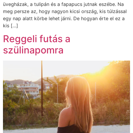
üvegházak, a tulipán és a fapapucs jutnak eszébe. Na
meg persze az, hogy nagyon kicsi ország, kis túlzással
egy nap alatt körbe lehet járni. De hogyan érte el ez a
kis […]
Reggeli futás a
szülinapomra