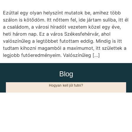
Ezúttal egy olyan helyszínt mutatok be, amihez több
szálon is kötődöm. Itt nőttem fel, ide jártam suliba, itt él
a családom, a városi híradót vezetem közel egy éve,
heti három nap. Ez a város Székesfehérvár, ahol
valószínűleg a legtöbbet futottam eddig. Mindig is itt
tudtam kihozni magamból a maximumot, itt születtek a
legjobb futóeredményeim. Valószínűleg […]
Blog
Hogyan kell jól futni?