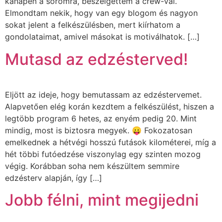
kanapén a soromra, beszélgettem a crew-val.
Elmondtam nekik, hogy van egy blogom és nagyon
sokat jelent a felkészülésben, mert kiírhatom a
gondolataimat, amivel másokat is motiválhatok. […]
Mutasd az edzésterved!
Eljött az ideje, hogy bemutassam az edzéstervemet.
Alapvetően elég korán kezdtem a felkészülést, hiszen a
legtöbb program 6 hetes, az enyém pedig 20. Mint
mindig, most is biztosra megyek. 😛 Fokozatosan
emelkednek a hétvégi hosszú futások kilométerei, míg a
hét többi futóedzése viszonylag egy szinten mozog
végig. Korábban soha nem készültem semmire
edzésterv alapján, így […]
Jobb félni, mint megijedni