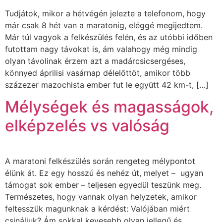
Tudjátok, mikor a hétvégén jelezte a telefonom, hogy
már csak 8 hét van a maratonig, eléggé megijedtem.
Már túl vagyok a felkészülés felén, és az utóbbi időben
futottam nagy távokat is, ám valahogy még mindig
olyan távolinak érzem azt a madárcsicsergéses,
könnyed áprilisi vasárnap délelőttöt, amikor több
százezer mazochista ember fut le együtt 42 km-t, […]
Mélységek és magasságok,
elképzelés vs valóság
A maratoni felkészülés során rengeteg mélypontot
élünk át. Ez egy hosszú és nehéz út, melyet – ugyan
támogat sok ember – teljesen egyedül teszünk meg.
Természetes, hogy vannak olyan helyzetek, amikor
feltesszük magunknak a kérdést: Valójában miért
csináljuk? Ám sokkal kevesebb olyan jellegű és