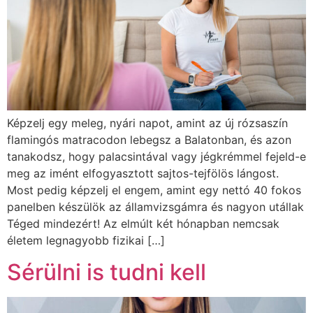
Képzelj egy meleg, nyári napot, amint az új rózsaszín
flamingós matracodon lebegsz a Balatonban, és azon
tanakodsz, hogy palacsintával vagy jégkrémmel fejeld-e
meg az imént elfogyasztott sajtos-tejfölös lángost.
Most pedig képzelj el engem, amint egy nettó 40 fokos
panelben készülök az államvizsgámra és nagyon utállak
Téged mindezért! Az elmúlt két hónapban nemcsak
életem legnagyobb fizikai […]
Sérülni is tudni kell