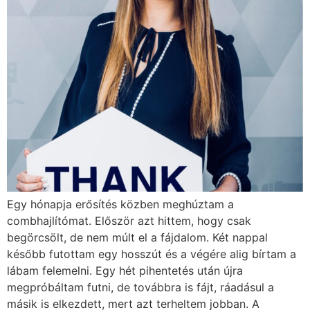
Egy hónapja erősítés közben meghúztam a
combhajlítómat. Először azt hittem, hogy csak
begörcsölt, de nem múlt el a fájdalom. Két nappal
később futottam egy hosszút és a végére alig bírtam a
lábam felemelni. Egy hét pihentetés után újra
megpróbáltam futni, de továbbra is fájt, ráadásul a
másik is elkezdett, mert azt terheltem jobban. A