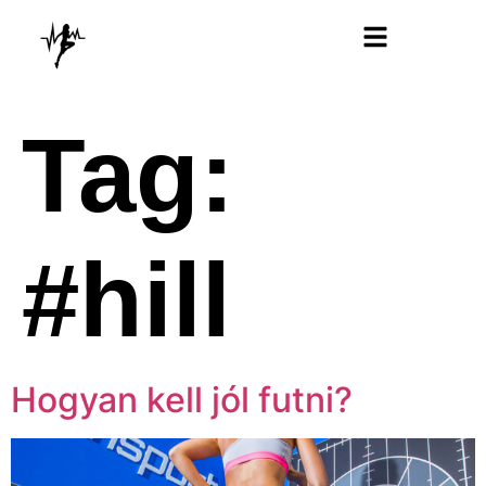
Futóterápia Könyv
Tag:
#hill
Hogyan kell jól futni?