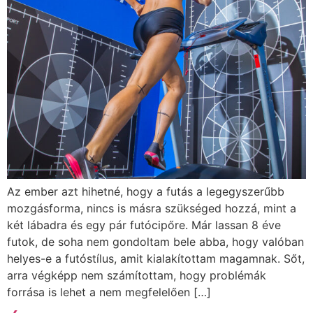
Az ember azt hihetné, hogy a futás a legegyszerűbb
mozgásforma, nincs is másra szükséged hozzá, mint a
két lábadra és egy pár futócipőre. Már lassan 8 éve
futok, de soha nem gondoltam bele abba, hogy valóban
helyes-e a futóstílus, amit kialakítottam magamnak. Sőt,
arra végképp nem számítottam, hogy problémák
forrása is lehet a nem megfelelően […]