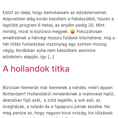
Eljött az ideje, hogy bemutassam az edzéstervemet.
Alapvetően elég korán kezdtem a felkészülést, hiszen a
legtöbb program 6 hetes, az enyém pedig 20. Mint
mindig, most is biztosra megyek. 😛 Fokozatosan
emelkednek a hétvégi hosszú futások kilométerei, míg a
hét többi futóedzése viszonylag egy szinten mozog
végig. Korábban soha nem készültem semmire
edzésterv alapján, így […]
A hollandok titka
Biztosan felmerült már bennetek a kérdés: miért éppen
Rotterdam? Hollandiáról mindenkinek a malmokat hajtó,
állandóan fújó szél, a zöld legelők, a sok eső, az
üvegházak, a tulipán és a fapapucs jutnak eszébe. Na
meg persze az, hogy nagyon kicsi ország, kis túlzással