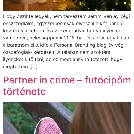
Hogy őszinte legyek, nem terveztem semmilyen év végi
összefoglalót, egyszerűen csak elveszni a két ünnep
közötti szünetben és azt sem tudva, hogy milyen nap
van éppen, belecsöppenni 2018-ba. De aztán egyik nap
a barátnőm elküldte a Personal Branding blog év végi
összefoglaló kérdéseit. Általában nem szoktam
ilyeneket kitölteni, de ez most annyira tetszett, hogy
megtettem. […]
Partner in crime – futócipőm
története