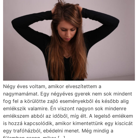
Négy éves voltam, amikor elveszítettem a
nagymamámat. Egy négyéves gyerek nem sok mindent
fog fel a körülötte zajló eseményekből és később alig
emlékszik valamire. Én viszont nagyon sok mindenre
emlékszem abból az időből, míg élt. A legelső emlékem
is hozzá kapcsolódik, amikor kimentettünk egy kiscicát
egy trafóházból, ebédelni menet. Még mindig a