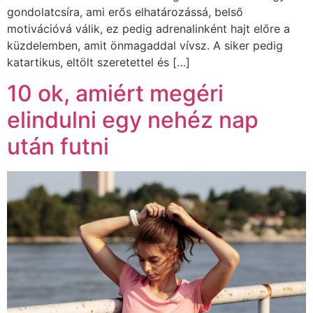
gondolatcsíra, ami erős elhatározássá, belső
motivációvá válik, ez pedig adrenalinként hajt előre a
küzdelemben, amit önmagaddal vívsz. A siker pedig
katartikus, eltölt szeretettel és […]
10 ok, amiért megéri
elindulni egy nehéz nap
után futni