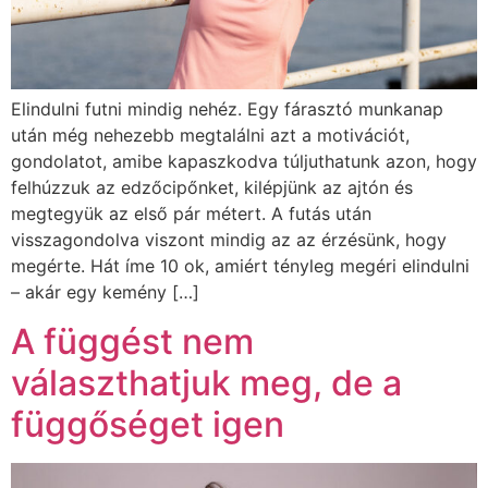
Elindulni futni mindig nehéz. Egy fárasztó munkanap
után még nehezebb megtalálni azt a motivációt,
gondolatot, amibe kapaszkodva túljuthatunk azon, hogy
felhúzzuk az edzőcipőnket, kilépjünk az ajtón és
megtegyük az első pár métert. A futás után
visszagondolva viszont mindig az az érzésünk, hogy
megérte. Hát íme 10 ok, amiért tényleg megéri elindulni
– akár egy kemény […]
A függést nem
választhatjuk meg, de a
függőséget igen