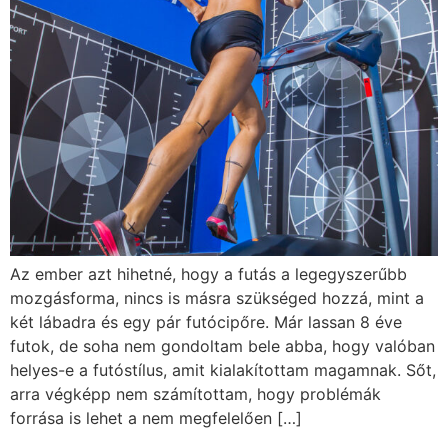
Az ember azt hihetné, hogy a futás a legegyszerűbb
mozgásforma, nincs is másra szükséged hozzá, mint a
két lábadra és egy pár futócipőre. Már lassan 8 éve
futok, de soha nem gondoltam bele abba, hogy valóban
helyes-e a futóstílus, amit kialakítottam magamnak. Sőt,
arra végképp nem számítottam, hogy problémák
forrása is lehet a nem megfelelően […]