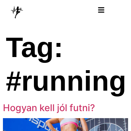
Futóterápia Könyv
Tag:
#running
Hogyan kell jól futni?