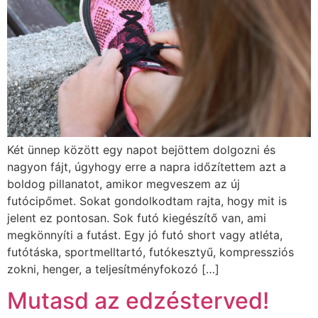
Két ünnep között egy napot bejöttem dolgozni és
nagyon fájt, úgyhogy erre a napra időzítettem azt a
boldog pillanatot, amikor megveszem az új
futócipőmet. Sokat gondolkodtam rajta, hogy mit is
jelent ez pontosan. Sok futó kiegészítő van, ami
megkönnyíti a futást. Egy jó futó short vagy atléta,
futótáska, sportmelltartó, futókesztyű, kompressziós
zokni, henger, a teljesítményfokozó […]
Mutasd az edzésterved!