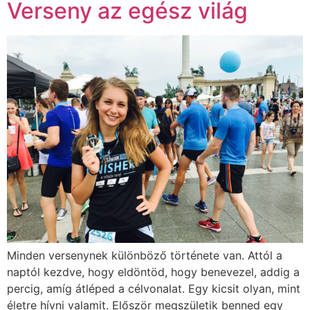
Verseny az egész világ
Minden versenynek különböző története van. Attól a
naptól kezdve, hogy eldöntöd, hogy benevezel, addig a
percig, amíg átléped a célvonalat. Egy kicsit olyan, mint
életre hívni valamit. Először megszületik benned egy