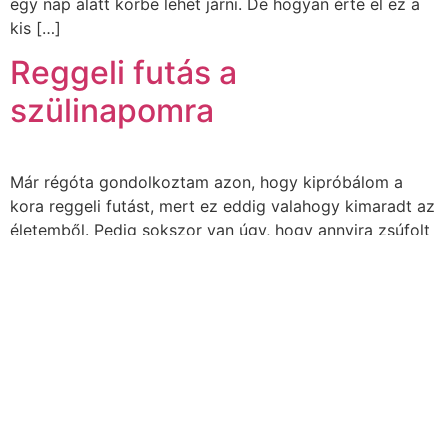
egy nap alatt körbe lehet járni. De hogyan érte el ez a
kis […]
Reggeli futás a
szülinapomra
Már régóta gondolkoztam azon, hogy kipróbálom a
kora reggeli futást, mert ez eddig valahogy kimaradt az
életemből. Pedig sokszor van úgy, hogy annyira zsúfolt
a hetem, hogy nehezen jön ki a futás, későn érek haza
és összességében jobban járnék, ha egy órával
korábban kelnék, és reggel letudnám. De az alvásidőm
eddig szent és sérthetetlen volt. A […]
Next
→
Blog