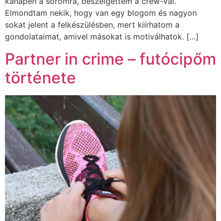
kanapén a soromra, beszélgettem a crew-val.
Elmondtam nekik, hogy van egy blogom és nagyon
sokat jelent a felkészülésben, mert kiírhatom a
gondolataimat, amivel másokat is motiválhatok. […]
Partner in crime – futócipőm
története