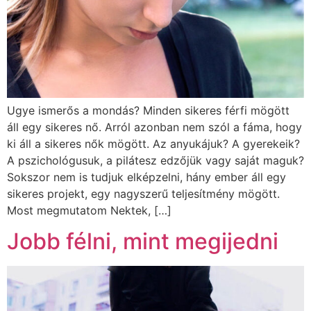
Ugye ismerős a mondás? Minden sikeres férfi mögött
áll egy sikeres nő. Arról azonban nem szól a fáma, hogy
ki áll a sikeres nők mögött. Az anyukájuk? A gyerekeik?
A pszichológusuk, a pilátesz edzőjük vagy saját maguk?
Sokszor nem is tudjuk elképzelni, hány ember áll egy
sikeres projekt, egy nagyszerű teljesítmény mögött.
Most megmutatom Nektek, […]
Jobb félni, mint megijedni