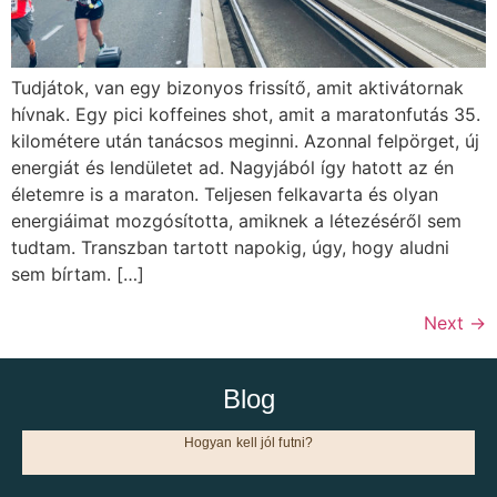
Tudjátok, van egy bizonyos frissítő, amit aktivátornak
hívnak. Egy pici koffeines shot, amit a maratonfutás 35.
kilométere után tanácsos meginni. Azonnal felpörget, új
energiát és lendületet ad. Nagyjából így hatott az én
életemre is a maraton. Teljesen felkavarta és olyan
energiáimat mozgósította, amiknek a létezéséről sem
tudtam. Transzban tartott napokig, úgy, hogy aludni
sem bírtam. […]
Next
→
Blog
Hogyan kell jól futni?