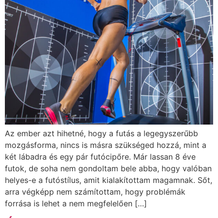
Az ember azt hihetné, hogy a futás a legegyszerűbb
mozgásforma, nincs is másra szükséged hozzá, mint a
két lábadra és egy pár futócipőre. Már lassan 8 éve
futok, de soha nem gondoltam bele abba, hogy valóban
helyes-e a futóstílus, amit kialakítottam magamnak. Sőt,
arra végképp nem számítottam, hogy problémák
forrása is lehet a nem megfelelően […]