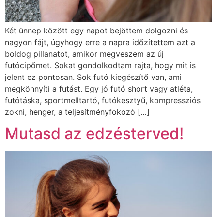
Két ünnep között egy napot bejöttem dolgozni és
nagyon fájt, úgyhogy erre a napra időzítettem azt a
boldog pillanatot, amikor megveszem az új
futócipőmet. Sokat gondolkodtam rajta, hogy mit is
jelent ez pontosan. Sok futó kiegészítő van, ami
megkönnyíti a futást. Egy jó futó short vagy atléta,
futótáska, sportmelltartó, futókesztyű, kompressziós
zokni, henger, a teljesítményfokozó […]
Mutasd az edzésterved!