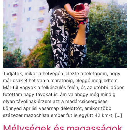
Tudjátok, mikor a hétvégén jelezte a telefonom, hogy
már csak 8 hét van a maratonig, eléggé megijedtem.
Már túl vagyok a felkészülés felén, és az utóbbi időben
futottam nagy távokat is, ám valahogy még mindig
olyan távolinak érzem azt a madárcsicsergéses,
könnyed áprilisi vasárnap délelőttöt, amikor több
százezer mazochista ember fut le együtt 42 km-t, […]
Mélységek és magasságok,