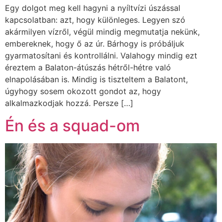
Egy dolgot meg kell hagyni a nyíltvízi úszással
kapcsolatban: azt, hogy különleges. Legyen szó
akármilyen vízről, végül mindig megmutatja nekünk,
embereknek, hogy ő az úr. Bárhogy is próbáljuk
gyarmatosítani és kontrollálni. Valahogy mindig ezt
éreztem a Balaton-átúszás hétről-hétre való
elnapolásában is. Mindig is tiszteltem a Balatont,
úgyhogy sosem okozott gondot az, hogy
alkalmazkodjak hozzá. Persze […]
Én és a squad-om