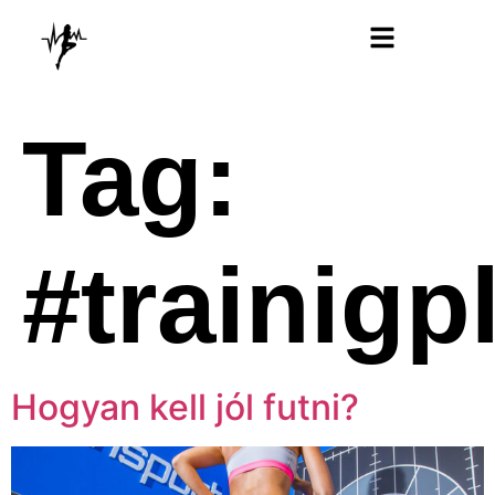
Futóterápia Könyv
Tag:
#trainigp
Hogyan kell jól futni?