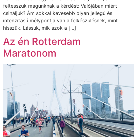
feltesszük magunknak a kérdést: Valójában miért
csináljuk? Ám sokkal kevesebb olyan jellegű és
intenzitású mélypontja van a felkészülésnek, mint
hisszük. Lássuk, mik azok a […]
Az én Rotterdam
Maratonom