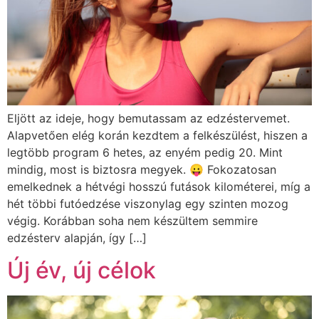
Eljött az ideje, hogy bemutassam az edzéstervemet.
Alapvetően elég korán kezdtem a felkészülést, hiszen a
legtöbb program 6 hetes, az enyém pedig 20. Mint
mindig, most is biztosra megyek. 😛 Fokozatosan
emelkednek a hétvégi hosszú futások kilométerei, míg a
hét többi futóedzése viszonylag egy szinten mozog
végig. Korábban soha nem készültem semmire
edzésterv alapján, így […]
Új év, új célok